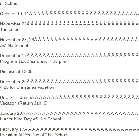
of School
October 10, 11Â Â Â Â Â Â Â Â Â Â Â Â Â Â Â Â Â Â Â Â Â Â Â Â Â Â Â
November 22Â Â Â Â Â Â Â Â Â Â Â Â Â Â Â Â Â Â Â Â Â Â Â Â Â Â Â Â 
Trimester
November 28, 29Â Â Â Â Â Â Â Â Â Â Â Â Â Â Â Â Â Â Â Â Â Â Â Â Â Â
â€“ No School
December 19Â Â Â Â Â Â Â Â Â Â Â Â Â Â Â Â Â Â Â Â Â Â Â Â Â Â Â Â
Program 11:00 a.m. and 7:00 p.m.
Dismiss at 12:35
December 20Â Â Â Â Â Â Â Â Â Â Â Â Â Â Â Â Â Â Â Â Â Â Â Â Â Â Â Â
4:20 for Christmas Vacation
Dec. 21 – Jan.5Â Â Â Â Â Â Â Â Â Â Â Â Â Â Â Â Â Â Â Â Â Â Â Â Â Â 
Vacation (Return Jan. 6)
January 20Â Â Â Â Â Â Â Â Â Â Â Â Â Â Â Â Â Â Â Â Â Â Â Â Â Â Â Â Â
Luther King Day â€“ No School
February 17Â Â Â Â Â Â Â Â Â Â Â Â Â Â Â Â Â Â Â Â Â Â Â Â Â Â Â Â 
Presidentâ€™s Day â€“ No School