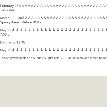
February 28Â Â Â Â Â Â Â Â Â Â Â Â Â Â Â Â Â Â Â Â Â Â Â Â Â Â Â Â 
Trimester
March 22 – 30Â Â Â Â Â Â Â Â Â Â Â Â Â Â Â Â Â Â Â Â Â Â Â Â Â Â Â 
Spring Break (Return 3/31)
May 22 Â Â Â Â Â Â Â Â Â Â Â Â Â Â Â Â Â Â Â Â Â Â Â Â Sp
7:00 p.m.
Dismiss at 12:35
May 23 Â Â Â Â Â Â Â Â Â Â Â Â Â Â Â Â Â Â Â Â Â Â Â Â Las
This entry was posted on Sunday, August 18th, 2013 at 10:35 pm and is filed unde