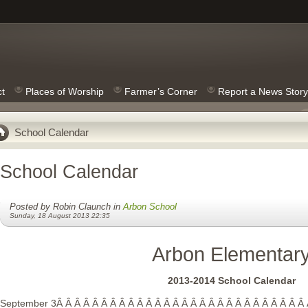
ct
Places of Worship
Farmer’s Corner
Report a News Story
School Calendar
School Calendar
Posted by Robin Claunch in
Arbon School
Sunday, 18 August 2013 22:35
Arbon Elementar
2013-2014 School Calendar
September 3Â Â Â Â Â Â Â Â Â Â Â Â Â Â Â Â Â Â Â Â Â Â Â Â Â Â Â Â 