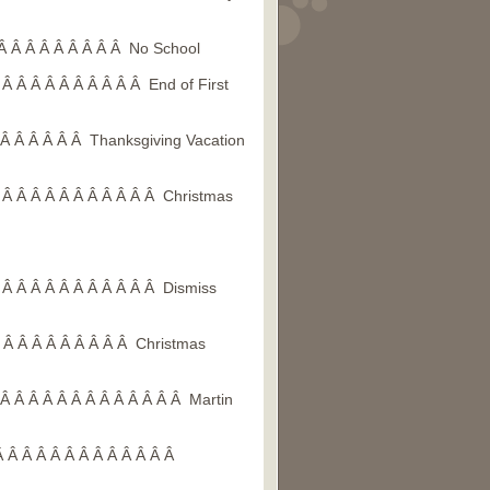
 Â Â Â Â Â Â Â Â Â No School
Â Â Â Â Â Â Â Â Â Â End of First
 Â Â Â Â Â Â Thanksgiving Vacation
 Â Â Â Â Â Â Â Â Â Â Â Christmas
 Â Â Â Â Â Â Â Â Â Â Â Dismiss
Â Â Â Â Â Â Â Â Â Â Christmas
 Â Â Â Â Â Â Â Â Â Â Â Â Â Martin
Â Â Â Â Â Â Â Â Â Â Â Â Â