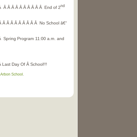
nd
Â Â Â Â Â Â Â Â Â Â Â End of 2
Â Â Â Â Â Â Â Â Â Â No School â€“
ring Program 11:00 a.m. and
t Day Of Â School!!!
r
Arbon School
.